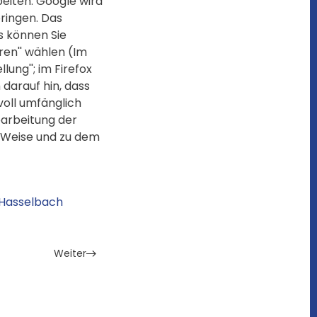
eiten. Google wird
ringen. Das
s können Sie
ren'' wählen (Im
lung''; im Firefox
 darauf hin, dass
voll umfänglich
earbeitung der
 Weise und zu dem
 Hasselbach
Weiter