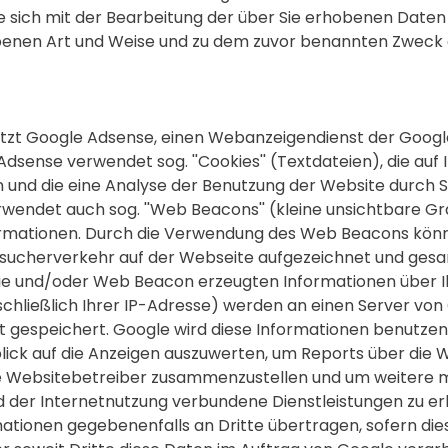
e sich mit der Bearbeitung der über Sie erhobenen Daten
benen Art und Weise und zu dem zuvor benannten Zweck 
tzt Google Adsense, einen Webanzeigendienst der Google
e Adsense verwendet sog. ''Cookies'' (Textdateien), die a
und die eine Analyse der Benutzung der Website durch S
endet auch sog. ''Web Beacons'' (kleine unsichtbare Gra
rmationen. Durch die Verwendung des Web Beacons kön
esucherverkehr auf der Webseite aufgezeichnet und ges
ie und/oder Web Beacon erzeugten Informationen über 
schließlich Ihrer IP-Adresse) werden an einen Server von
t gespeichert. Google wird diese Informationen benutzen
lick auf die Anzeigen auszuwerten, um Reports über die 
ie Websitebetreiber zusammenzustellen und um weitere m
 der Internetnutzung verbundene Dienstleistungen zu er
ationen gegebenenfalls an Dritte übertragen, sofern dies