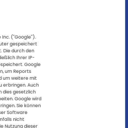
c. (''Google'').
puter gespeichert
. Die durch den
eßlich Ihrer IP-
espeichert. Google
en, um Reports
d um weitere mit
u erbringen. Auch
 dies gesetzlich
eiten. Google wird
ringen. Sie können
wser Software
nfalls nicht
ie Nutzung dieser