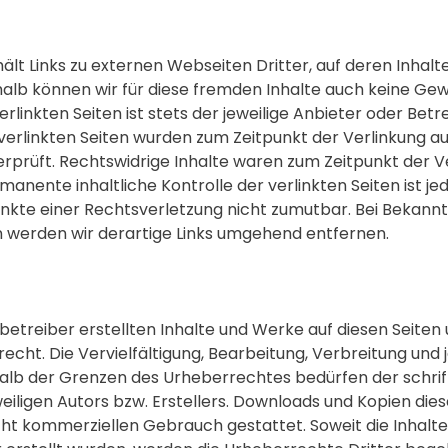
lt Links zu externen Webseiten Dritter, auf deren Inhalte
shalb können wir für diese fremden Inhalte auch keine G
verlinkten Seiten ist stets der jeweilige Anbieter oder Betr
 verlinkten Seiten wurden zum Zeitpunkt der Verlinkung a
prüft. Rechtswidrige Inhalte waren zum Zeitpunkt der Ve
manente inhaltliche Kontrolle der verlinkten Seiten ist j
nkte einer Rechtsverletzung nicht zumutbar. Bei Bekan
 werden wir derartige Links umgehend entfernen.
nbetreiber erstellten Inhalte und Werke auf diesen Seiten
cht. Die Vervielfältigung, Bearbeitung, Verbreitung und 
lb der Grenzen des Urheberrechtes bedürfen der schrif
iligen Autors bzw. Erstellers. Downloads und Kopien diese
icht kommerziellen Gebrauch gestattet. Soweit die Inhalte 