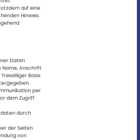
htet.
trotzdem auf eine
henden Hinweis.
umgehend
ener Daten
e Name, Anschrift
reiwilliger Basis.
itergegeben.
Kommunikation per
or dem Zugriff
tdaten durch
ber der Seiten
sendung von