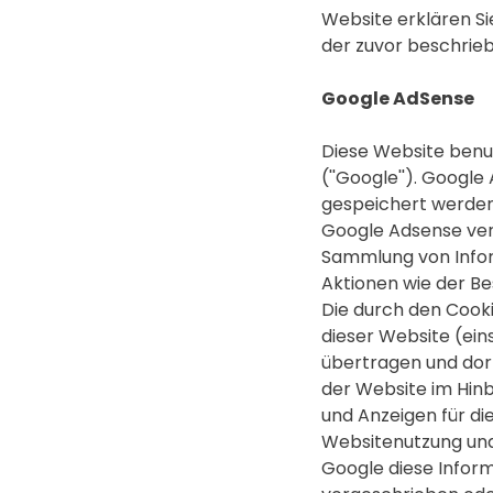
Website erklären Si
der zuvor beschrie
Google AdSense
Diese Website benu
(''Google''). Googl
gespeichert werden 
Google Adsense verw
Sammlung von Info
Aktionen wie der B
Die durch den Cook
dieser Website (ein
übertragen und dor
der Website im Hinb
und Anzeigen für d
Websitenutzung und
Google diese Inform