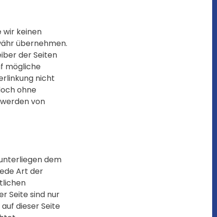
 wir keinen
ewähr übernehmen.
eiber der Seiten
uf mögliche
rlinkung nicht
edoch ohne
ntwerden von
 unterliegen dem
jede Art der
tlichen
r Seite sind nur
auf dieser Seite