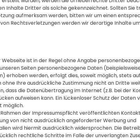
 erstellt wurden, werden die Urheberrechte Dritter beac
 Inhalte Dritter als solche gekennzeichnet. Sollten Sie 
tzung aufmerksam werden, bitten wir um einen entsprec
von Rechtsverletzungen werden wir derartige Inhalte 
r Webseite ist in der Regel ohne Angabe personenbezog
f unseren Seiten personenbezogene Daten (beispielsweis
 erhoben werden, erfolgt dies, soweit möglich, stets auf f
 ohne Ihre ausdrückliche Zustimmung nicht an Dritte we
in, dass die Datenübertragung im Internet (z.B. bei der 
lücken aufweisen kann. Ein lückenloser Schutz der Daten v
ht möglich.
 Rahmen der Impressumspflicht veröffentlichten Kontak
dung von nicht ausdrücklich angeforderter Werbung und
lien wird hiermit ausdrücklich widersprochen. Die Betrei
ücklich rechtliche Schritte im Falle der unverlangten Zu